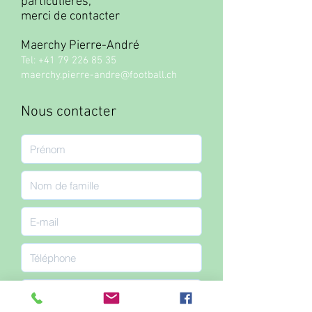
particulières,
merci de contacter
Maerchy Pierre-André
Tel:
+41 79 226 85 35
maerchy.pierre-andre@football.ch
Nous contacter